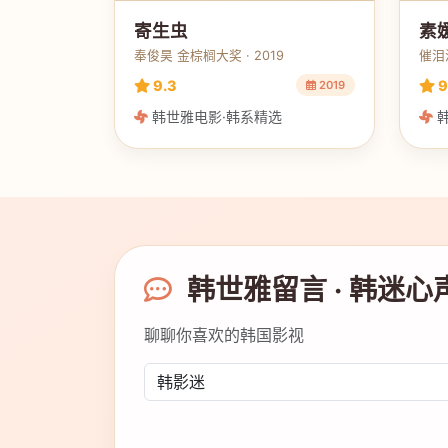
寄生虫
素
奉俊昊 金棕榈大奖 · 2019
催泪治
9.3
9
2019
韩世雅电影·韩系精选
韩
韩世雅留言 · 韩迷心
聊聊你喜欢的韩国影视