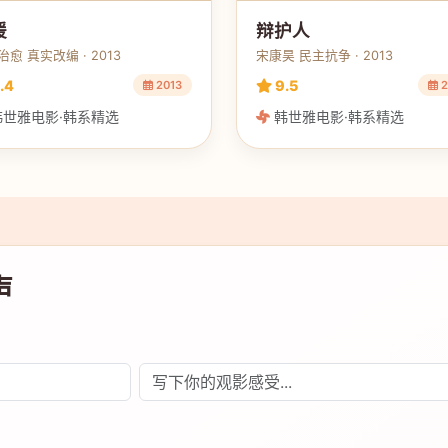
媛
辩护人
愈 真实改编 · 2013
宋康昊 民主抗争 · 2013
.4
9.5
2013
2
世雅电影·韩系精选
韩世雅电影·韩系精选
声