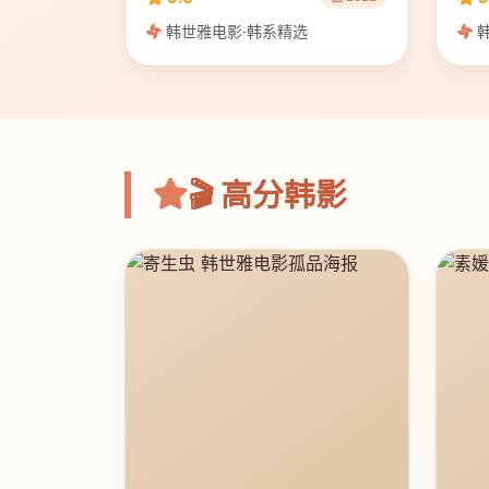
韩世雅电影·韩系精选
韩
🎬 高分韩影