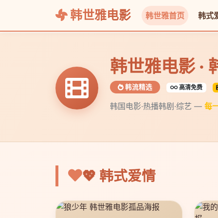
韩世雅电影
韩世雅首页
韩式
韩世雅电影 ·
韩流精选
高清免费
韩国电影·热播韩剧·综艺 —
每
💖 韩式爱情