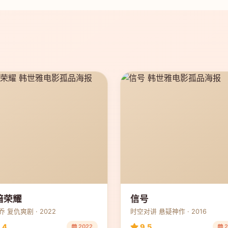
暗荣耀
信号
 复仇爽剧 · 2022
时空对讲 悬疑神作 · 2016
.4
9.5
2022
2