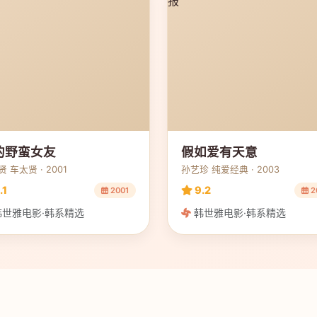
的野蛮女友
假如爱有天意
 车太贤 · 2001
孙艺珍 纯爱经典 · 2003
.1
9.2
2001
2
世雅电影·韩系精选
韩世雅电影·韩系精选