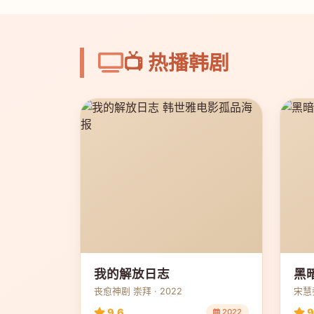
📺 热播韩剧
我的解放日志
黑
丧愈神剧 崇拜 · 2022
宋慧乔
9.6
9
2022