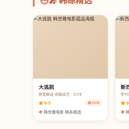
🎤 韩综精选
大逃脱
新
密室解谜 烧脑综艺 · 2018
罗PD
9.5
9
2018
韩世雅电影·韩系精选
韩