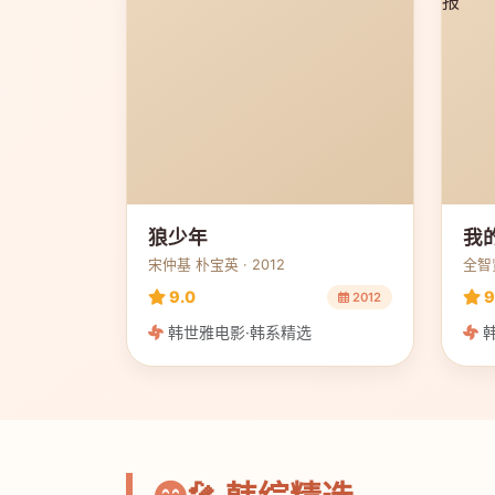
狼少年
我
宋仲基 朴宝英 · 2012
全智贤
9.0
9
2012
韩世雅电影·韩系精选
韩