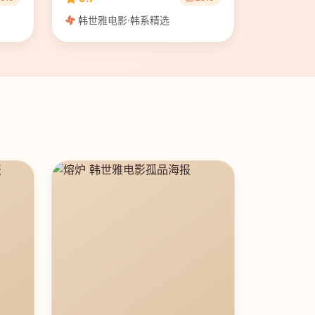
韩世雅电影·韩系精选