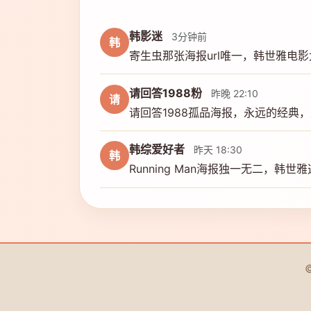
韩影迷
3分钟前
韩
寄生虫那张海报url唯一，韩世雅电
请回答1988粉
昨晚 22:10
请
请回答1988孤品海报，永远的经典
韩综爱好者
昨天 18:30
韩
Running Man海报独一无二，韩世